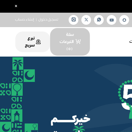
×
تسجيل دخول
|
إنشاء حساب
سلة
تبرع
التبرعات
ت
سريع
)
0
(