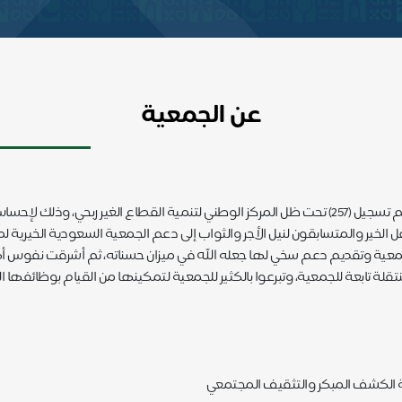
عن الجمعية
تأسست الجمعية السعودية الخيرية لمكافحة السرطان عام 1425هـ رقم تسجيل (257) تحت ظل المركز الوطني 
ر أهل الخير والمتسابقون لنيل الأجر والثواب إلى دعم الجمعية السعودية ال
ى للجمعية وتقديم دعم سخي لها جعله الله في ميزان حسناته، ثم أشرقت نفوس 
منتقلة تابعة للجمعية، وتبرعوا بالكثير للجمعية لتمكينها من القيام بوظائ
ة الكشف المبكر والتثقيف المجتمعي