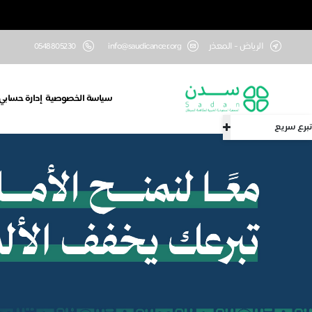
الرياض - المعذر
info@saudicancer.org
0548805230
سياسة الخصوصية
إدارة حسابي
تبرع سريع