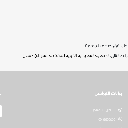
يما يحقق اهداف الجمعية
بط التالي:
الجمعية السعودية الخيرية لمكافحة السرطان - سدن
بيانات التواصل
ط
الرياض - المعذر
0548805230