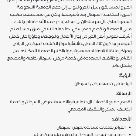
الماسة لمكافحته، وما يعانيه مجتمعنا من تسارع انتشاره. ولقد بادر أهل
الخير والمتسابقون لنيل الأجر والثواب إلى دعم الجمعية السعودية
الخيرية لمكافحة السرطان بعد تأسيسها، وكان في مقدمتهم صاحب
السمو الملكي الأمير سلطان بن عبدالعزيز – رحمه الله – فقام بإنشاء
مبنى للجمعية وتقديم دعم سخي لها جعله الله في ميزان حسناته، ثم
أشرقت نفوس أهل الخير من رجال الأعمال والوجهاء وجاؤوا على خطى
أميرهم يباركون تلك الخطى، فأنشأوا مركز للكشف المبكر في الرياض
ومراكز منتقلة تابعة للجمعية، وتبرعوا بالكثير للجمعية لتمكينها من
القيام بوظائفها المتعددة في خدمة مرضى السرطان خاصة والمجتمع
بشكل عام.
الرؤية:
الريادة في خدمة مرضى السرطان
الرسالة:
تقديم جميع الخدمات الاجتماعية والنفسية لمرضى السرطان و خدمة
الكشف المبكر والتثقيف المجتمعي
الأهداف:
القيام بخدمات مساندة لمرض السرطان
دعم برامج تسجيل السرطان والوقاية منه ومكافحته