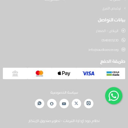
ترخيص التبرع
بيانات التواصل
الرياض - المعذر
0548805230
info@saudicancer.org
طريقة الدفع
سياسة الخصوصية
نظام جود لإدارة التبرعات - تطوير صندوق الابتكار