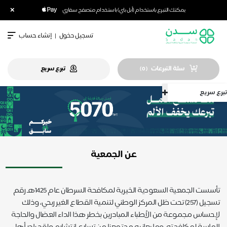
×
يمكنك التبرع باستخدام (أبل باي) باستخدام متصفح سفاري
تسجيل دخول
|
إنشاء حساب
سلة التبرعات
تبرع سريع
)
0
(
تبرع سريع
عن الجمعية
تأسست الجمعية السعودية الخيرية لمكافحة السرطان عام 1425هـ رقم
تسجيل (257) تحت ظل المركز الوطني لتنمية القطاع الغير ربحي، وذلك
لإحساس مجموعة من الأطباء المبادرين بخطر هذا الداء العضال والحاجة