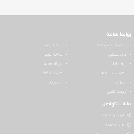
روابط هامة
سياسة الخصوصية
سلة التبرعات
إدارة حسابي
حالات التبرع
الإهداءات
عن الجمعية
الحسابات البنكية
حاسبة الزكاة
اتصل بنا
العضويات
ترخيص التبرع
بيانات التواصل
الرياض - المعذر
0548805230