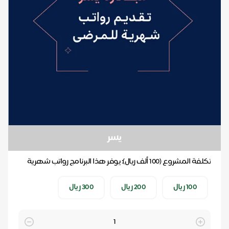
يسر
تكلفة المشروع (100 ألف ريال): يوفر هذا البرنامج رواتب شهرية
تستمر طيلة تلقي مريض السرطان العلاج، حسب...
100 ريال
200 ريال
300 ريال
Quantity