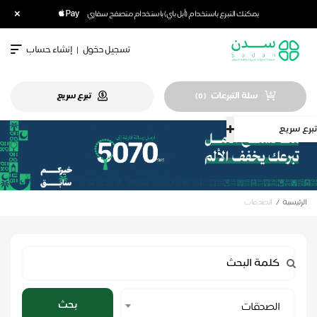
×
يمكنك التبرع باستخدام (أبل باي) باستخدام متصفح سفاري
تسجيل دخول
|
إنشاء حساب
سلة التبرعات
تبرع سريع
)
0
(
تبرع سريع
الرئيسية
الصدقات
Select
بحث
الصدقات
Category